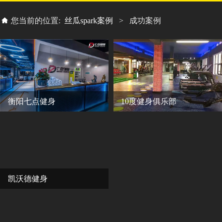
您当前的位置:
丝瓜spark案例
>
成功案例
衡阳七点健身
10度健身俱乐部
凯沃德健身