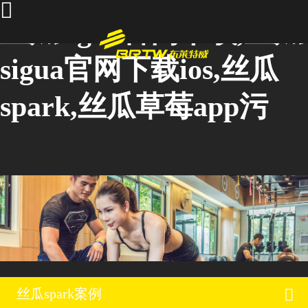
丝瓜sigua官网下载,丝瓜
sigua官网下载ios,丝瓜
spark,丝瓜草莓app污
丝瓜spark案例